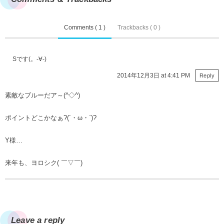
Comments ( 1 )
Trackbacks ( 0 )
Sです(。-∀-)
2014年12月3日 at 4:41 PM
Reply
素敵なブルーだア～(^◇^)
ポイントどこかなぁ?(´・ω・`)?
Y様…
来年も、ヨロシク( ￣▽￣)
Leave a reply