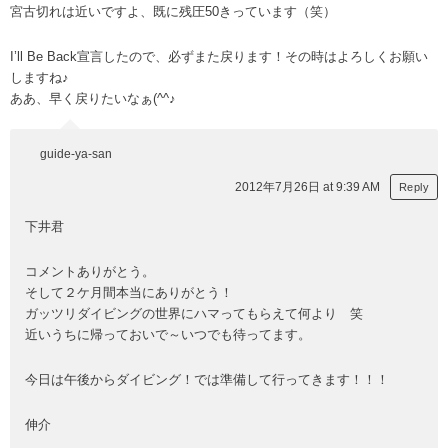
宮古切れは近いですよ、既に残圧50きっています（笑）
I’ll Be Back宣言したので、必ずまた戻ります！その時はよろしくお願い
しますね♪
ああ、早く戻りたいなぁ(^^♪
guide-ya-san
2012年7月26日 at 9:39 AM
Reply
下井君
コメントありがとう。
そして２ケ月間本当にありがとう！
ガッツリダイビングの世界にハマってもらえて何より 笑
近いうちに帰っておいで～いつでも待ってます。
今日は午後からダイビング！では準備して行ってきます！！！
伸介